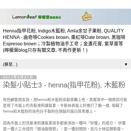
Henna指甲花粉, Indigo木藍粉, Amla余甘子果粉, QUALITY
HENNA - 曲奇啡Cookies brown, 棗紅啡Date brown, 黑咖啡
Espresso brown；冷製植物油手工皂；金盞花膏, 紫草膏等
(檸檬葉blog只存有關文章, 不再作更新！)
▼
2013年9月27日
染髮小貼士3 - henna(指甲花粉), 木藍粉
有些顧客朋友說，用henna和木藍粉染髮很難上色，其實其中一個原因可能
是用了市面上的洗髮液和護髮素，令髮絲表面上好像打了蠟一樣, 阻礙了
henna和木藍粉的染色份子黏附在頭髮的蛋白質表層上。
因為市面上的洗髮液和護髮素很多都會添加一種叫「矽靈」的成分。 矽靈
是一種人工合成的「類油脂物質」，
是一種封閉劑，如凡士林這類軟膏。