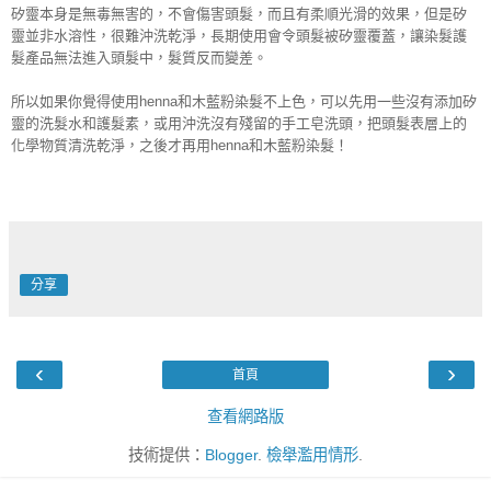
矽靈本身是無毒無害的，不會傷害頭髮，而且有柔順光滑的效果，但是矽
靈並非水溶性，很難沖洗乾淨，長期使用會
令頭髮被矽靈覆蓋，讓染髮護
髮產品無法進入頭髮中
，髮質反而變差。
所以如果你覺得使用henna和木藍粉染髮不上色，可以先用一些沒有添加矽
靈的洗髮水和護髮素，或用沖洗沒有殘留的手工皂洗頭，把頭髮表層上的
化學物質清洗乾淨，之後才再用henna和木藍粉染髮！
分享
‹
›
首頁
查看網路版
技術提供：
Blogger
.
檢舉濫用情形
.